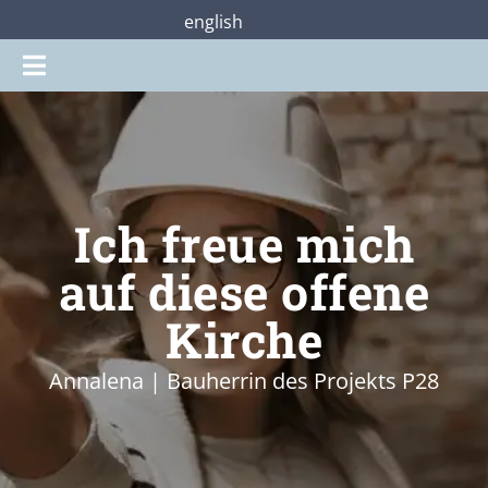
Zum
english
Inhalt
Toggle
springen
Navigation
Gottesdienste
Praterstraße28
Ich freue mich
Mitmachen
auf diese offene
Kirche
Über uns
Annalena | Bauherrin des Projekts P28
Shop
Jetzt unterstützen