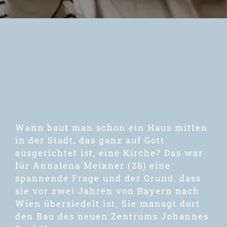
Newsletter
Wann baut man schon ein Haus mitten
in der Stadt, das ganz auf Gott
ausgerichtet ist, eine Kirche? Das war
für Annalena Meixner (28) eine
spannende Frage und der Grund, dass
sie vor zwei Jahren von Bayern nach
Wien übersiedelt ist. Sie managt dort
den Bau des neuen Zentrums Johannes