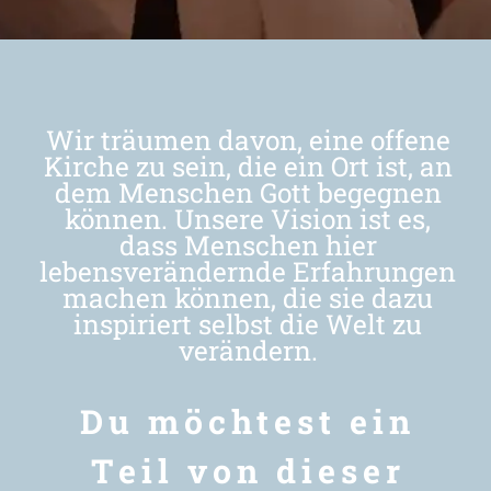
Newsletter
Wir träumen davon, eine offene
Kirche zu sein, die ein Ort ist, an
dem Menschen Gott begegnen
können. Unsere Vision ist es,
dass Menschen hier
lebensverändernde Erfahrungen
machen können, die sie dazu
inspiriert selbst die Welt zu
verändern.
Du möchtest ein
Teil von dieser