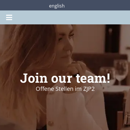
Zum
english
Inhalt
Toggle
springen
Navigation
Gottesdienste
Praterstraße28
Mitmachen
Join our team!
Offene Stellen im ZJP2
Über uns
Shop
Jetzt unterstützen