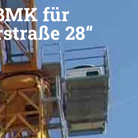
BMK für
rstraße 28“