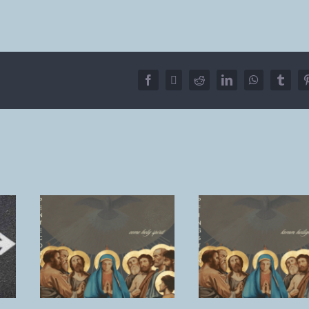
Facebook
X
Reddit
LinkedIn
WhatsApp
Tumbl
t
Der Geist
he
Die
kommt. Die
Schlüsselü
Wunde bleibt.
.