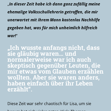
„
In dieser Zeit habe ich dann ganz zufällig meine
ehemalige Volksschullehrerin getroffen, die mir
unerwartet mit ihrem Mann kostenlos Nachhilfe
gegeben hat, was für mich unheimlich hilfreich
war!
“
„Ich wusste anfangs nicht, dass
sie gläubig waren… und
normalerweise war ich auch
skeptisch gegenüber Leuten, die
mir etwas vom Glauben erzählen
wollten. Aber sie waren anders,
haben einfach über ihr Leben
erzählt“.
Diese Zeit war sehr chaotisch für Lisa, um sie