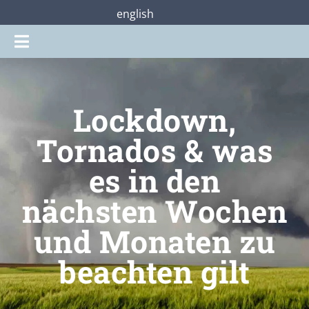
Zum
english
Inhalt
Toggle
springen
Navigation
Gottesdienste
Lockdown,
Praterstraße28
Tornados & was
es in den
Mitmachen
nächsten Wochen
Über uns
und Monaten zu
beachten gilt
Shop
Jetzt unterstützen