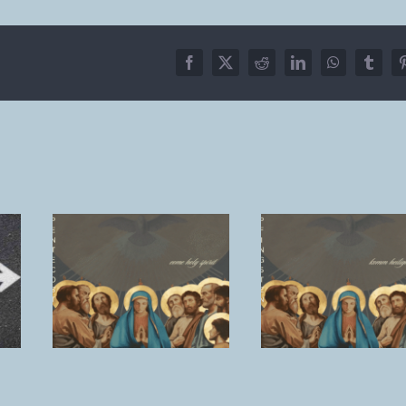
Facebook
X
Reddit
LinkedIn
WhatsApp
Tumbl
t
Wieso ju
Der Geist
he
Erwachs
kommt. Die
sich tau
Wunde bleibt.
.
lassen