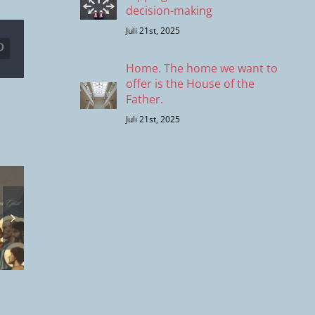
decision-making
Juli 21st, 2025
r
Pinterest
Home. The home we want to
offer is the House of the
Father.
Juli 21st, 2025
Heimat. Die
Toxis
nge
Heimat, die wir
Untersch
ene
anbieten
– die lä
fen
wollen, ist das
Wirk
.
Haus des
moder
Vaters.
Entschei