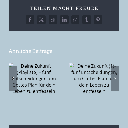
TEILEN MACHT FREUDE
Facebook
X
Reddit
LinkedIn
WhatsApp
Tumblr
Pinterest
Ähnliche Beiträge
Deine
Zukunft (1)-
Ostersonnntag
–
fünf
– ich habe
Entscheidungen,
den Herrn
gen,
um Gottes
gesehen
Plan für dein
n
Leben zu
entfesseln