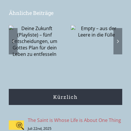
Ähnliche Beiträge
Epiphanie –
Empty – aus
–
die Suche
der Leere in
nach Gott
die Fülle
gen,
oder Gottes
Suche nach
n
den
Menschen?
Kürzlich
The Saint is Whose Life is About One Thing
Juli 22nd, 2025