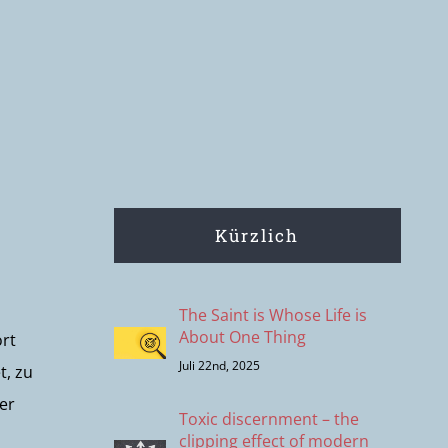
Kürzlich
The Saint is Whose Life is
About One Thing
ort
Juli 22nd, 2025
t, zu
er
Toxic discernment – the
clipping effect of modern