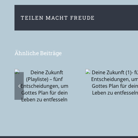
TEILEN MACHT FREUDE
Ähnliche Beiträge
ft
Deine Zukunft
Ostersonnn
 –
(1)- fünf
– ich habe
Entscheidungen,
Herrn gese
gen,
um Gottes Plan
lan
für dein Leben
ben
zu entfesseln
ln