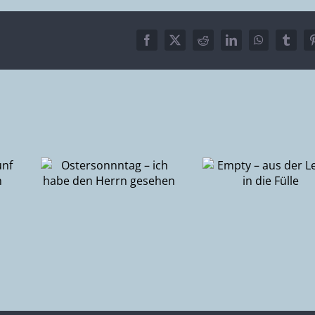
Facebook
X
Reddit
LinkedIn
WhatsApp
Tumbl
tag
Empty – aus
Epiphanie 
 den
der Leere in die
Suche n
hen
Fülle
Gott od
Gottes S
nach d
Mensch