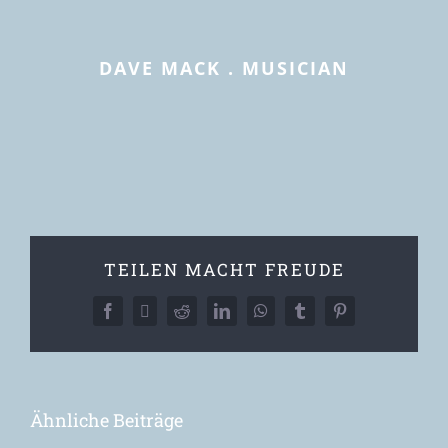
DAVE MACK . MUSICIAN
TEILEN MACHT FREUDE
Facebook
X
Reddit
LinkedIn
WhatsApp
Tumblr
Pinterest
Ähnliche Beiträge