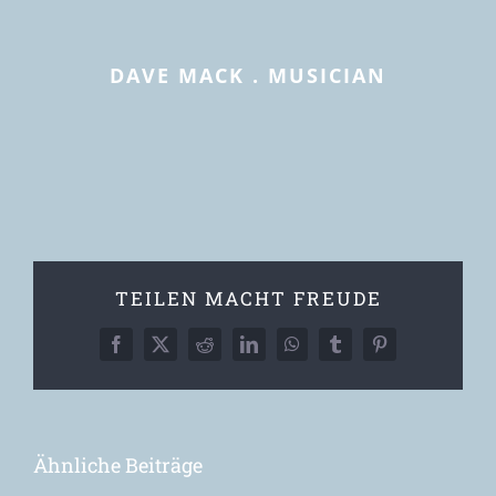
DAVE MACK . MUSICIAN
TEILEN MACHT FREUDE
Facebook
X
Reddit
LinkedIn
WhatsApp
Tumblr
Pinterest
Ähnliche Beiträge