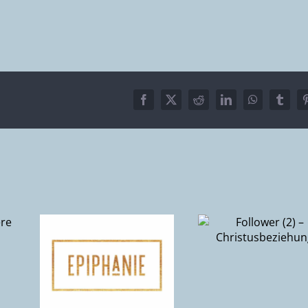
Facebook
X
Reddit
LinkedIn
WhatsApp
Tumbl
Follower 
Follower (2) –
 die
Wie ge
Christusbeziehung
ch
Jüngersch
r
che
n