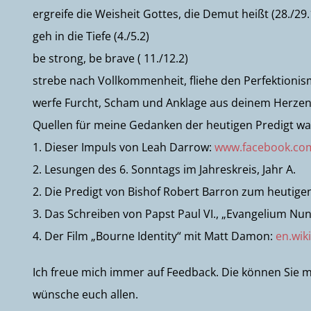
ergreife die Weisheit Gottes, die Demut heißt (28./29.
geh in die Tiefe (4./5.2)
be strong, be brave ( 11./12.2)
strebe nach Vollkommenheit, fliehe den Perfektionism
werfe Furcht, Scham und Anklage aus deinem Herze
Quellen für meine Gedanken der heutigen Predigt wa
1. Dieser Impuls von Leah Darrow:
www.facebook.com
2. Lesungen des 6. Sonntags im Jahreskreis, Jahr A.
2. Die Predigt von Bishof Robert Barron zum heutige
3. Das Schreiben von Papst Paul VI., „Evangelium Nun
4. Der Film „Bourne Identity“ mit Matt Damon:
en.wik
Ich freue mich immer auf Feedback. Die können Sie m
wünsche euch allen.