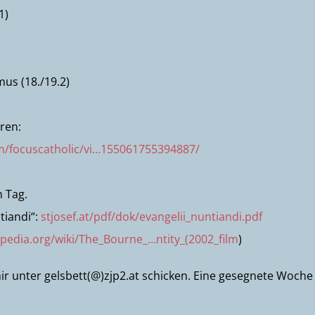
1)
us (18./19.2)
n
ren:
/focuscatholic/vi…155061755394887/
n Tag.
tiandi“:
stjosef.at/pdf/dok/evangelii_nuntiandi.pdf
ipedia.org/wiki/The_Bourne_…ntity_(2002_film
)
ir unter gelsbett(@)zjp2.at schicken. Eine gesegnete Woche