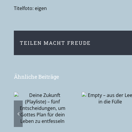
Titelfoto: eigen
TEILEN MACHT FREUDE
Ähnliche Beiträge
ft
Empty – aus
 –
Epiphanie –
der Leere in die
Suche na
Fülle
gen,
Gott ode
lan
Gottes Su
ben
nach de
ln