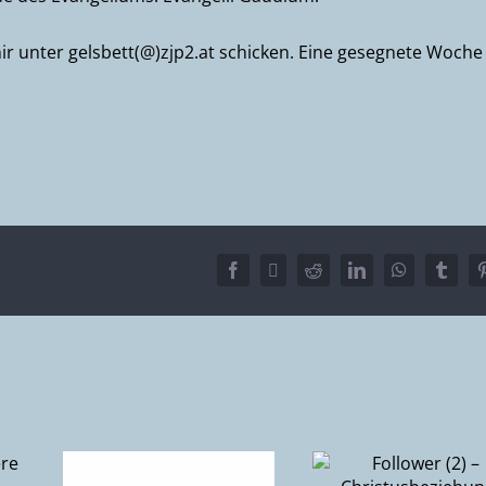
ir unter gelsbett(@)zjp2.at schicken. Eine gesegnete Woche
Facebook
X
Reddit
LinkedIn
WhatsApp
Tumbl
Follower 
Follower (2) –
 die
Wie ge