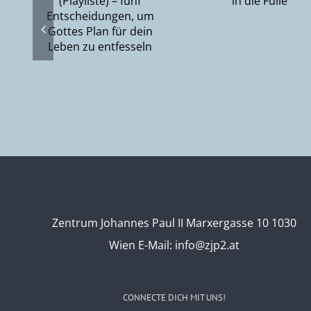
Suche na
Fülle
gen,
Gott ode
lan
Gottes Su
ben
nach de
ln
Mensche
Zentrum Johannes Paul II Marxergasse 10 1030
Wien
E-Mail:
info@zjp2.at
CONNECTE DICH MIT UNS!