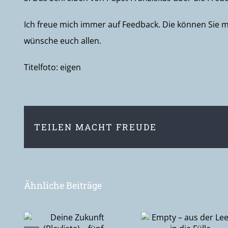
Ich freue mich immer auf Feedback. Die können Sie m
wünsche euch allen.
Titelfoto: eigen
TEILEN MACHT FREUDE
Ähnliche Beiträge
ft
Empty – aus
 –
Epiphanie –
der Leere in die