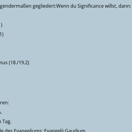
folgendermaßen gegliedert:Wenn du Significance willst, dann:
1)
1)
us (18./19.2)
ren:
.
n Tag.
de des Evangeliums: Evangelii Gaudium.