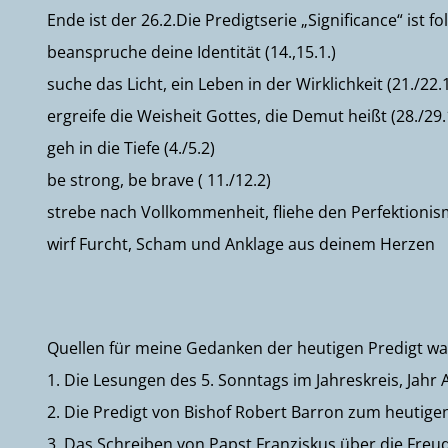
Ende ist der 26.2.Die Predigtserie „Significance“ ist 
beanspruche deine Identität (14.,15.1.)
suche das Licht, ein Leben in der Wirklichkeit (21./22.
ergreife die Weisheit Gottes, die Demut heißt (28./29.
geh in die Tiefe (4./5.2)
be strong, be brave ( 11./12.2)
strebe nach Vollkommenheit, fliehe den Perfektionism
wirf Furcht, Scham und Anklage aus deinem Herzen
Quellen für meine Gedanken der heutigen Predigt wa
1. Die Lesungen des 5. Sonntags im Jahreskreis, Jahr A
2. Die Predigt von Bishof Robert Barron zum heutige
3. Das Schreiben von Papst Franziskus über die Freu