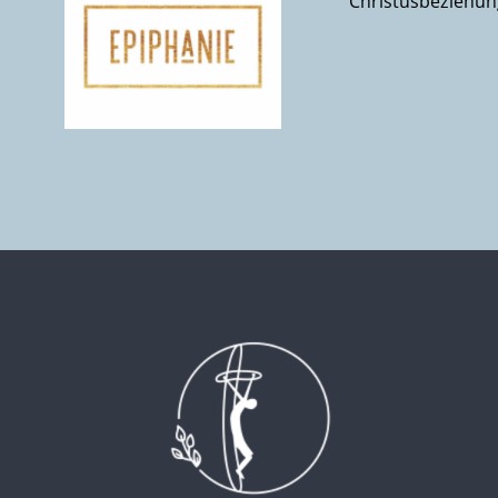
Christusbeziehung
ch
Jüngersch
r
che
n
n?