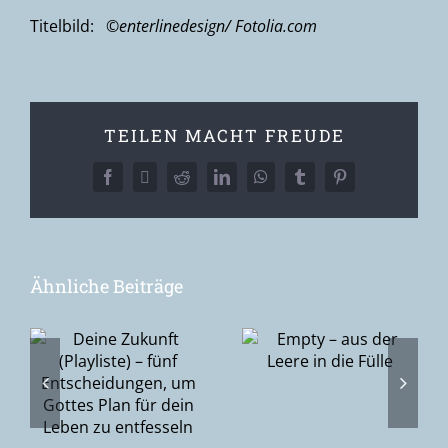
Titelbild:
©enterlinedesign/ Fotolia.com
TEILEN MACHT FREUDE
Facebook
X
Reddit
LinkedIn
WhatsApp
Tumblr
Pinterest
Ähnliche Beiträge
Epiphanie –
Empty – aus
–
die Suche
der Leere in
nach Gott
die Fülle
gen,
oder Gottes
Suche nach
n