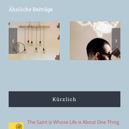
Ähnliche Beiträge
Wellen bauen
Ein altes
oder Wellen
Denkmuster,
r
surfen –
das nicht
Kriterien für
mehr zieht
das Handeln
Kürzlich
The Saint is Whose Life is About One Thing