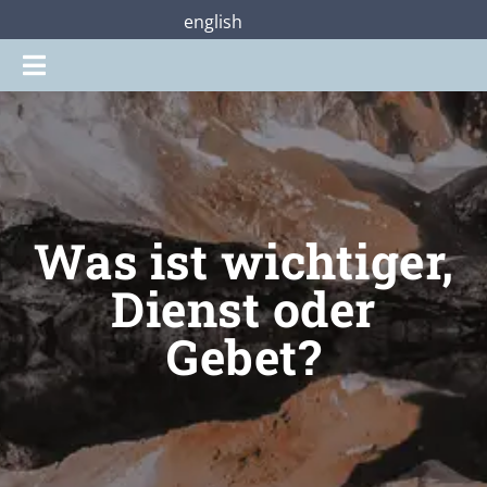
Zum
english
Inhalt
Toggle
springen
Navigation
Gottesdienste
Praterstraße28
Was ist wichtiger,
Mitmachen
Dienst oder
Gebet?
Über uns
Shop
Jetzt unterstützen