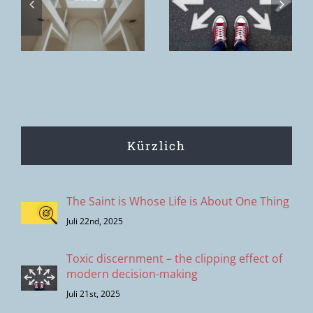
lähmende
wound
Wirkung
remains.
s
moderner
Entscheidungsprozesse
Kürzlich
The Saint is Whose Life is About One Thing
Juli 22nd, 2025
Toxic discernment – the clipping effect of
modern decision-making
Juli 21st, 2025