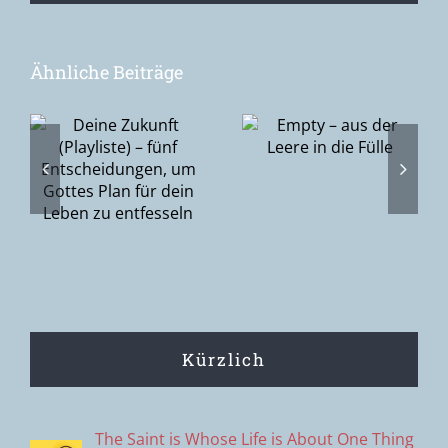
Ähnliche Beiträge
Epiphanie –
Empty – aus
–
die Suche
der Leere in
nach Gott
die Fülle
gen,
oder Gottes
Suche nach
n
den
Menschen?
Kürzlich
The Saint is Whose Life is About One Thing