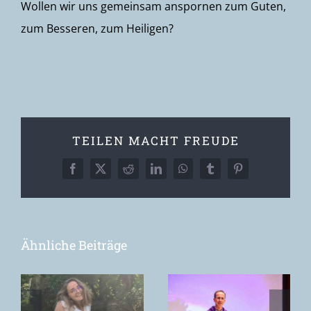
Wollen wir uns gemeinsam anspornen zum Guten,
zum Besseren, zum Heiligen?
TEILEN MACHT FREUDE
Facebook
X
Reddit
LinkedIn
WhatsApp
Tumblr
Pinterest
Ähnliche Beiträge
„Worship
bedeutet IHN
Was können
in den
wir noch
Mittelpunkt