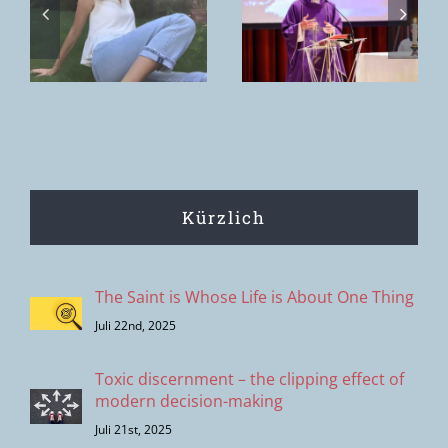
!
erwarten? | P.
zu stellen“ |
George –
David & die
ShutUp! 2022
Vienna
Worship
Academy
Kürzlich
The Saint is Whose Life is About One Thing
Juli 22nd, 2025
Toxic discernment – the clipping effect of
modern decision-making
Juli 21st, 2025