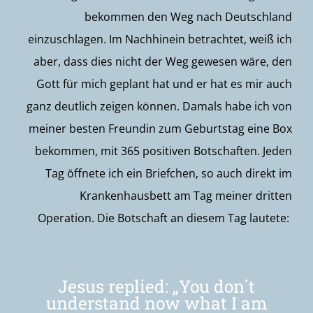
bekommen
den Weg nach Deutschland
ein
zuschlagen
. Im Nachhinein betrachtet, weiß ich
a
ber
, dass dies nicht der Weg gewesen wäre, den
Gott für mich geplant hat und er hat e
s
mir auch
ganz deutlich zeigen können.
Damals habe ich von
meiner besten Freundin zum Geburtstag eine Box
bekommen, mit 365 positiven Botschaften. Jeden
Tag öffnete ich ein Briefchen, so auch direkt im
Krankenhausbett am Tag meiner dritten
Operation. Die Botschaft an diesem Tag
lautete:
Jesus
replied
:
„
You
don´t
understand
now
what
I am