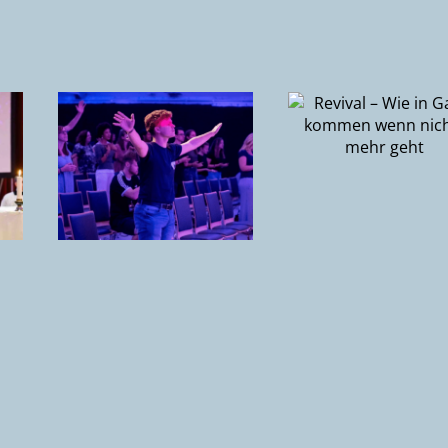
Deine Zuk
Revival – Wie
p
(Playlist
in Gang
N in
fünf
kommen wenn
Entscheid
nichts mehr
t zu
um Gottes
geht
avid
für dein 
nna
zu entfes
p
y