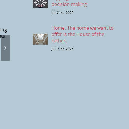
decision-making
Juli 21st, 2025
unft
Home. The home we want to
e) –
Was kö
offer is the House of the
Father.
wir n
ungen,
Gott ist groß! |
erwarten
Juli 21st, 2025
 Plan
Miriam
Georg
Leben
ShutUp!
seln