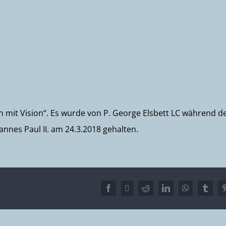
en mit Vision“. Es wurde von P. George Elsbett LC während d
annes Paul II. am 24.3.2018 gehalten.
Facebook
X
Reddit
LinkedIn
WhatsApp
Tumbl