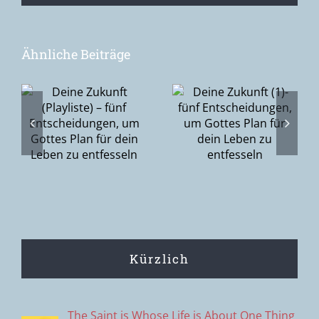
Ähnliche Beiträge
Deine
Zukunft (1)-
Ostersonnntag
–
fünf
– ich habe
Entscheidungen,
den Herrn
gen,
um Gottes
gesehen
Plan für dein
n
Leben zu
entfesseln
Kürzlich
The Saint is Whose Life is About One Thing