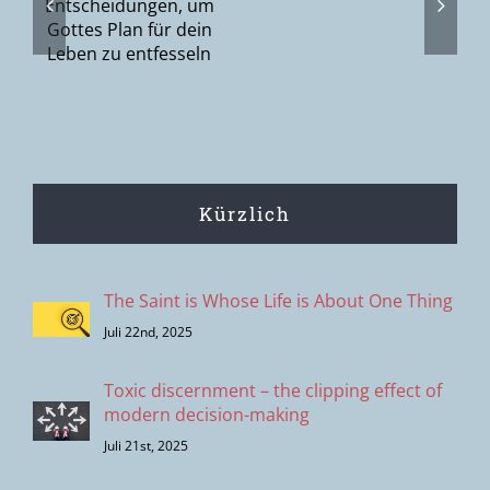
die Fülle
gen,
oder Gottes
Suche nach
n
den
Menschen?
Kürzlich
The Saint is Whose Life is About One Thing
Juli 22nd, 2025
Toxic discernment – the clipping effect of
modern decision-making
Juli 21st, 2025