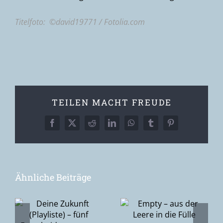
Titelfoto: ©
david19771
/ Fotolia.com
TEILEN MACHT FREUDE
Facebook
X
Reddit
LinkedIn
WhatsApp
Tumblr
Pinterest
Ähnliche Beiträge
Epiphanie –
Empty – aus
–
die Suche
der Leere in
nach Gott