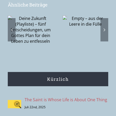
Ähnliche Beiträge
Epiphanie –
Empty – aus
–
die Suche
der Leere in
nach Gott
die Fülle
gen,
oder Gottes
Suche nach
n
den
Menschen?
Kürzlich
The Saint is Whose Life is About One Thing
Juli 22nd, 2025