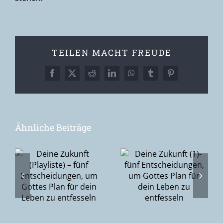
TEILEN MACHT FREUDE
Facebook
X
Reddit
LinkedIn
WhatsApp
Tumblr
Pinterest
Ähnliche Beiträge
Deine
Zukunft (1)-
Ostersonnntag
–
fünf
– ich habe
Entscheidungen,
den Herrn
gen,
um Gottes
gesehen
Plan für dein
n
Leben zu
entfesseln