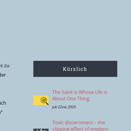
es zu
Kürzlich
der
The Saint is Whose Life is
About One Thing
ich
Juli 22nd, 2025
p“
Toxic discernment – the
clipping effect of modern