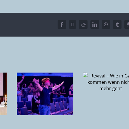
Facebook
X
Reddit
LinkedIn
WhatsApp
Tumbl
Deine Zuk
Revival – Wie
p
(Playlist
in Gang
N in
fünf
kommen wenn
Entscheid
nichts mehr
t zu
um Gottes
geht
avid
für dein 
nna
zu entfes
p
y