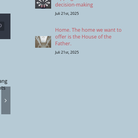
decision-making
Juli 21st, 2025
r
Pinterest
Home. The home we want to
offer is the House of the
Father.
Juli 21st, 2025
unft
e) –
Was kö
wir n
ungen,
Gott ist groß! |
erwarten
 Plan
Miriam
Georg
Leben
ShutUp!
seln