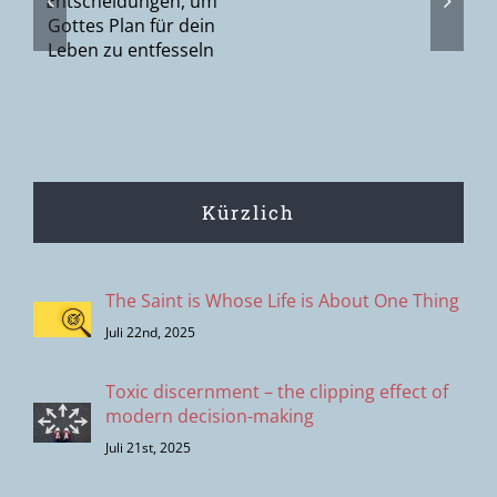
gen,
oder Gottes
Suche nach
n
den
Menschen?
Kürzlich
The Saint is Whose Life is About One Thing
Juli 22nd, 2025
Toxic discernment – the clipping effect of
modern decision-making
Juli 21st, 2025