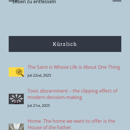
Suche nach
n
den
Menschen?
Kürzlich
The Saint is Whose Life is About One Thing
Juli 22nd, 2025
Toxic discernment – the clipping effect of
modern decision-making
Juli 21st, 2025
Home. The home we want to offer is the
House of the Father.