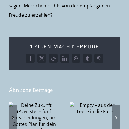
sagen, Menschen nichts von der empfangenen
Freude zu erzählen?
TEILEN MACHT FREUDE
Facebook
X
Reddit
LinkedIn
WhatsApp
Tumblr
Pinterest
Ähnliche Beiträge
Epiphanie –
Empty – aus
–
die Suche
der Leere in
nach Gott
die Fülle
gen,
oder Gottes