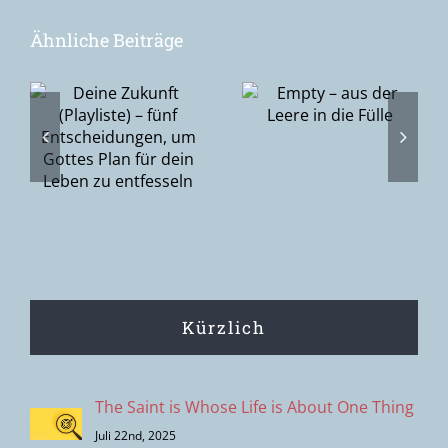
Ähnliche Beiträge
Epiphanie –
Empty – aus
–
die Suche
der Leere in
nach Gott
die Fülle
gen,
oder Gottes
Suche nach
n
den
Menschen?
Kürzlich
The Saint is Whose Life is About One Thing
Juli 22nd, 2025