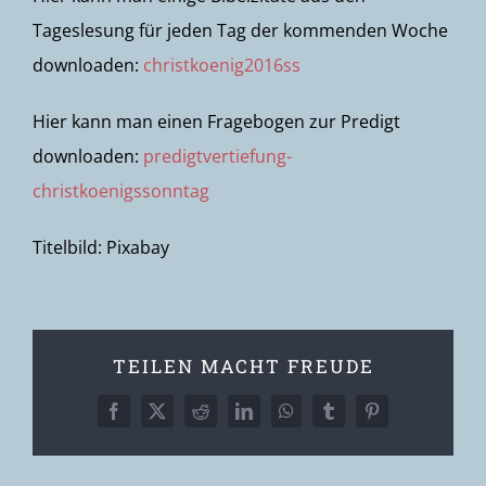
Tageslesung für jeden Tag der kommenden Woche
downloaden:
christkoenig2016ss
Hier kann man einen Fragebogen zur Predigt
downloaden:
predigtvertiefung-
christkoenigssonntag
Titelbild: Pixabay
TEILEN MACHT FREUDE
Facebook
X
Reddit
LinkedIn
WhatsApp
Tumblr
Pinterest