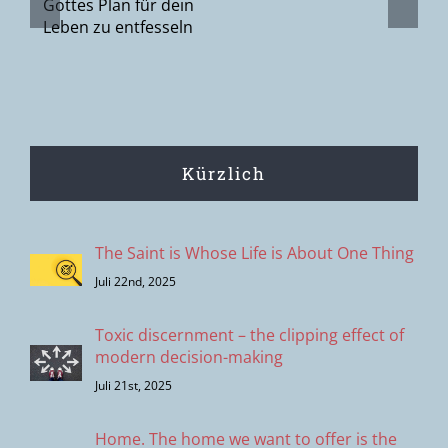
Suche nach
n
den
Menschen?
Kürzlich
The Saint is Whose Life is About One Thing
Juli 22nd, 2025
Toxic discernment – the clipping effect of
modern decision-making
Juli 21st, 2025
Home. The home we want to offer is the