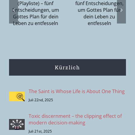
– ich habe
Entscheidungen,
den Herrn
gen,
um Gottes
gesehen
Plan für dein
n
Leben zu
entfesseln
Kürzlich
The Saint is Whose Life is About One Thing
Juli 22nd, 2025
Toxic discernment – the clipping effect of
modern decision-making
Juli 21st, 2025