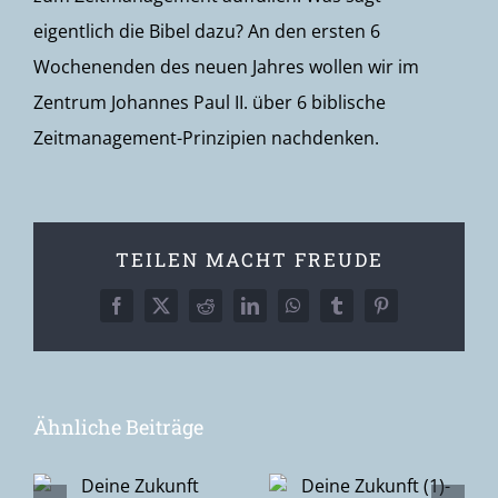
eigentlich die Bibel dazu? An den ersten 6
Wochenenden des neuen Jahres wollen wir im
Zentrum Johannes Paul II. über 6 biblische
Zeitmanagement-Prinzipien nachdenken.
TEILEN MACHT FREUDE
Facebook
X
Reddit
LinkedIn
WhatsApp
Tumblr
Pinterest
Ähnliche Beiträge
Deine
Zukunft (1)-
Ostersonnntag
–
fünf