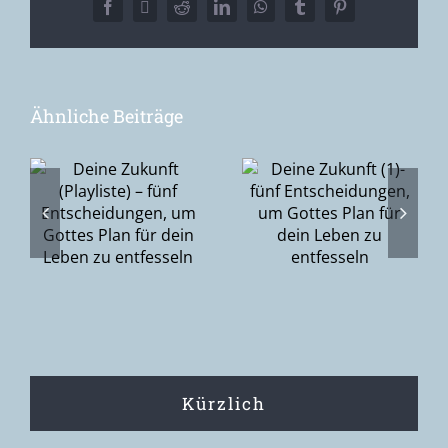
Facebook
X
Reddit
LinkedIn
WhatsApp
Tumblr
Pinterest
Ähnliche Beiträge
Deine
Zukunft (1)-
Ostersonnntag
–
fünf
– ich habe
Entscheidungen,
den Herrn
gen,
um Gottes
gesehen
Plan für dein
n
Leben zu
entfesseln
Kürzlich