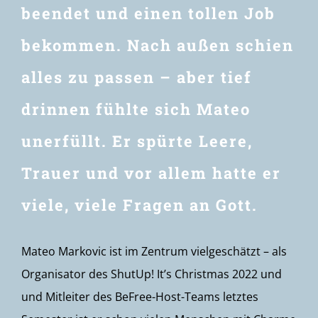
beendet und einen tollen Job
bekommen. Nach außen schien
alles zu passen – aber tief
drinnen fühlte sich Mateo
unerfüllt. Er spürte Leere,
Trauer und vor allem hatte er
viele, viele Fragen an Gott.
Mateo Markovic ist im Zentrum vielgeschätzt – als
Organisator des ShutUp! It’s Christmas 2022 und
und Mitleiter des BeFree-Host-Teams letztes