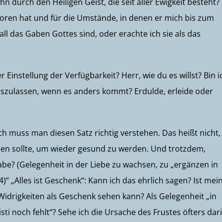
durch den Heiligen Geist, die seit aller Ewigkeit besteht? 
eboren hat und für die Umstände, in denen er mich bis zum
all das Gaben Gottes sind, oder erachte ich sie als das
 Einstellung der Verfügbarkeit? Herr, wie du es willst? Bin i
szulassen, wenn es anders kommt? Erdulde, erleide oder
lich muss man diesen Satz richtig verstehen. Das heißt nicht,
en sollte, um wieder gesund zu werden. Und trotzdem,
abe? (Gelegenheit in der Liebe zu wachsen, zu „ergänzen in
)“ „Alles ist Geschenk“: Kann ich das ehrlich sagen? Ist mei
Widrigkeiten als Geschenk sehen kann? Als Gelegenheit „in
i noch fehlt“? Sehe ich die Ursache des Frustes öfters dar