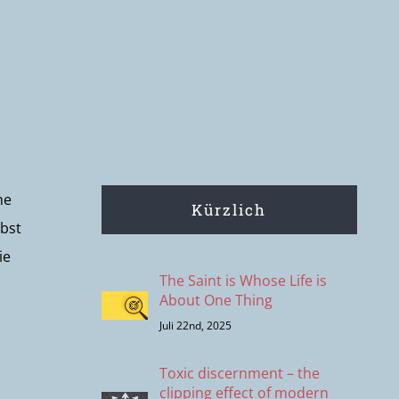
ne
Kürzlich
ebst
ie
The Saint is Whose Life is
About One Thing
Juli 22nd, 2025
Toxic discernment – the
clipping effect of modern