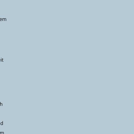
dem
it
ch
nd
em,