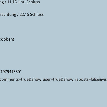
ng / 11.15 Uhr: Schluss
rachtung / 22.15 Schluss
ck oben)
s/197941380″
_comments=true&show_user=true&show_reposts=false&vis