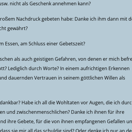
h usw. nicht als Geschenk annehmen kann?
 großem Nachdruck gebeten habe: Danke ich ihm dann mit 
cht gewährt?
m Essen, am Schluss einer Gebetszeit?
ischen als auch geistigen Gefahren, von denen er mich befre
tt? Lediglich durch Worte? In einem aufrichtigen Erkennen
 und dauernden Vertrauen in seinem göttlichen Willen als
 dankbar? Habe ich all die Wohltaten vor Augen, die ich dur
hen und zwischenmenschlichen? Danke ich ihnen für ihre
 und ihre Gebete, für die von ihnen empfangenen Gefallen u
ass sie mir all das schuldig sind? Oder denke ich nur an d