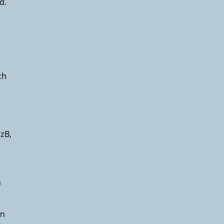
d.
ch
 zB,
n
in