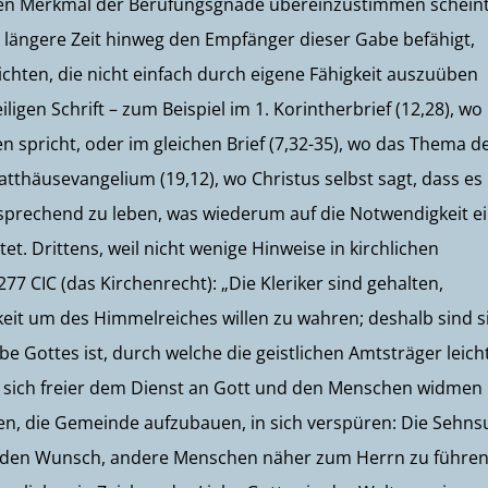
hen Merkmal der Berufungsgnade übereinzustimmen scheint
r längere Zeit hinweg den Empfänger dieser Gabe befähigt,
hten, die nicht einfach durch eigene Fähigkeit auszuüben
gen Schrift – zum Beispiel im 1. Korintherbrief (12,28), wo
 spricht, oder im gleichen Brief (7,32-35), wo das Thema d
atthäusevangelium (19,12), wo Christus selbst sagt, dass es
tsprechend zu leben, was wiederum auf die Notwendigkeit e
. Drittens, weil nicht wenige Hinweise in kirchlichen
7 CIC (das Kirchenrecht): „Die Kleriker sind gehalten,
 um des Himmelreiches willen zu wahren; deshalb sind s
be Gottes ist, durch welche die geistlichen Amtsträger leich
 sich freier dem Dienst an Gott und den Menschen widmen
gen, die Gemeinde aufzubauen, in sich verspüren: Die Sehns
n, den Wunsch, andere Menschen näher zum Herrn zu führen