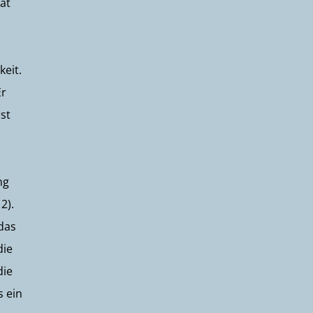
hat
eit.
Er
st
ng
2).
das
die
die
s ein