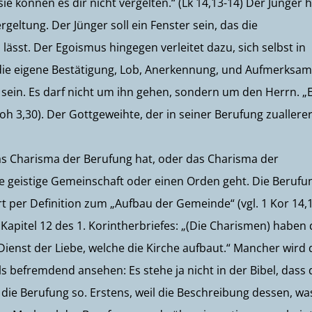
ie können es dir nicht vergelten.“ (Lk 14,13-14) Der Jünger 
rgeltung. Der Jünger soll ein Fenster sein, das die
 lässt. Der Egoismus hingegen verleitet dazu, sich selbst in
die eigene Bestätigung, Lob, Anerkennung, und Aufmerksamk
 sein. Es darf nicht um ihn gehen, sondern um den Herrn. „
h 3,30). Der Gottgeweihte, der in seiner Berufung zuallerer
s Charisma der Berufung hat, oder das Charisma der
e geistige Gemeinschaft oder einen Orden geht. Die Berufu
t per Definition zum „Aufbau der Gemeinde“ (vgl. 1 Kor 14,1
Kapitel 12 des 1. Korintherbriefes: „(Die Charismen) haben 
ienst der Liebe, welche die Kirche aufbaut.“ Mancher wird 
s befremdend ansehen: Es stehe ja nicht in der Bibel, dass 
die Berufung so. Erstens, weil die Beschreibung dessen, wa