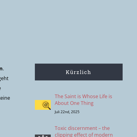
on
.
Kürzlich
geht
e
The Saint is Whose Life is
keine
About One Thing
Juli 22nd, 2025
Toxic discernment – the
clipping effect of modern