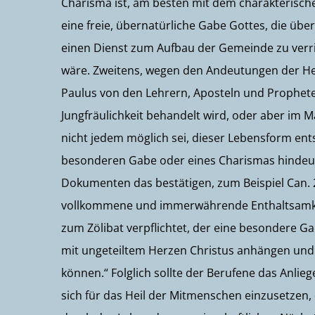
Charisma ist, am besten mit dem charakterisc
eine freie, übernatürliche Gabe Gottes, die übe
einen Dienst zum Aufbau der Gemeinde zu verric
wäre. Zweitens, wegen den Andeutungen der Heili
Paulus von den Lehrern, Aposteln und Propheten
Jungfräulichkeit behandelt wird, oder aber im M
nicht jedem möglich sei, dieser Lebensform en
besonderen Gabe oder eines Charismas hindeutet
Dokumenten das bestätigen, zum Beispiel Can. 27
vollkommene und immerwährende Enthaltsamkeit
zum Zölibat verpflichtet, der eine besondere Ga
mit ungeteiltem Herzen Christus anhängen und
können.“ Folglich sollte der Berufene das Anlie
sich für das Heil der Mitmenschen einzusetze