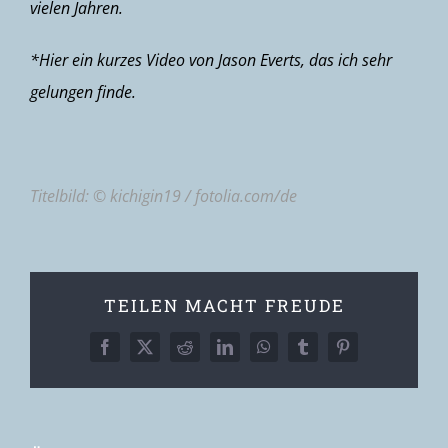
vielen Jahren.
*Hier ein kurzes
Video
von Jason Everts, das ich sehr
gelungen finde.
Titelbild: © kichigin19 / fotolia.com/de
TEILEN MACHT FREUDE
Facebook
X
Reddit
LinkedIn
WhatsApp
Tumblr
Pinterest