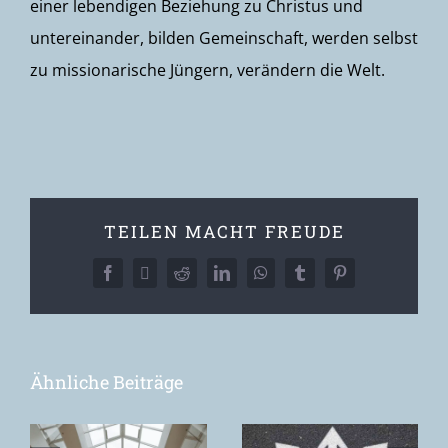
einer lebendigen Beziehung zu Christus und
untereinander, bilden Gemeinschaft, werden selbst
zu missionarische Jüngern, verändern die Welt.
TEILEN MACHT FREUDE
Facebook
X
Reddit
LinkedIn
WhatsApp
Tumblr
Pinterest
Ähnliche Beiträge
Toxische
Unterscheidung