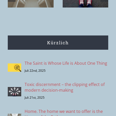
remains.
s
moderner
Entscheidungsprozesse
Kürzlich
The Saint is Whose Life is About One Thing
Juli 22nd, 2025
Toxic discernment – the clipping effect of
modern decision-making
Juli 21st, 2025
Home. The home we want to offer is the