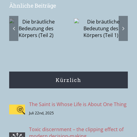
Ähnliche Beiträge
Du, Ich & die
he
Die bräutliche
Scham (2):
Bedeutung
Vom
des Körpers
Zudecken hin
(Teil 1)
zum
Aufdecken
Kürzlich
The Saint is Whose Life is About One Thing
Juli 22nd, 2025
Toxic discernment – the clipping effect of
modern decision-making