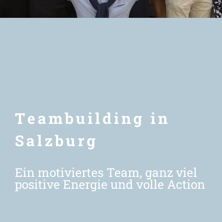
Newsletter
Teambuilding in
Salzburg
Ein motiviertes Team, ganz viel
positive Energie und volle Action