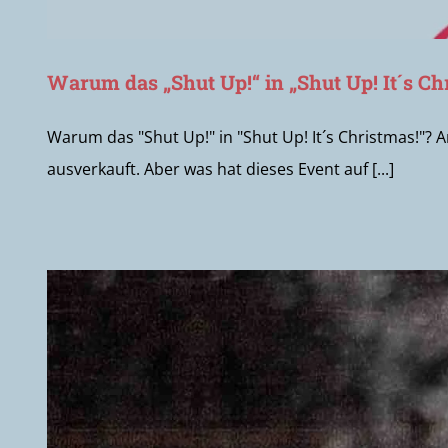
Warum das „Shut Up!“ in „Shut Up! It´s Ch
Warum das "Shut Up!" in "Shut Up! It´s Christmas!"? A
ausverkauft. Aber was hat dieses Event auf [...]