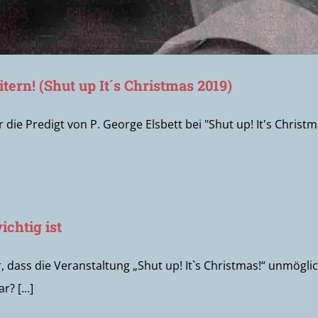
tern! (Shut up It´s Christmas 2019)
r die Predigt von P. George Elsbett bei "Shut up! It's Christ
ichtig ist
 dass die Veranstaltung „Shut up! It`s Christmas!“ unmögl
? [...]