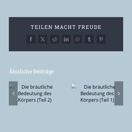
TEILEN MACHT FREUDE
Facebook
X
Reddit
LinkedIn
WhatsApp
Tumblr
Pinterest
Ähnliche Beiträge
Du, Ich & die
he
Die bräutliche
Scham (2):
Bedeutung
Vom
des Körpers
Zudecken hin
(Teil 1)
zum
Aufdecken