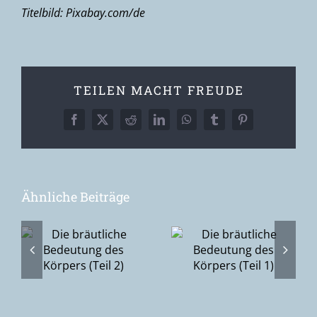
Titelbild: Pixabay.com/de
TEILEN MACHT FREUDE
Facebook
X
Reddit
LinkedIn
WhatsApp
Tumblr
Pinterest
Ähnliche Beiträge
Du, Ich & die
he
Die bräutliche
Scham (2):
Bedeutung
Vom
des Körpers
Zudecken hin
(Teil 1)
zum
Aufdecken