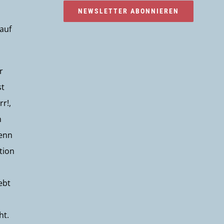
NEWSLETTER ABONNIEREN
 auf
r
st
rr!,
n
wenn
tion
ebt
ht.