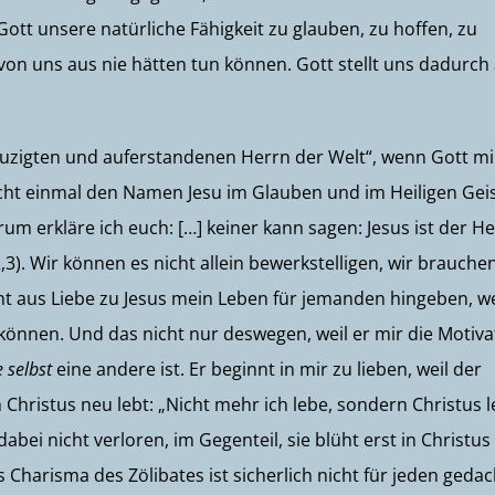
tt unsere natürliche Fähigkeit zu glauben, zu hoffen, zu
 von uns aus nie hätten tun können. Gott stellt uns dadurch
reuzigten und auferstandenen Herrn der Welt“, wenn Gott mi
cht einmal den Namen Jesu im Glauben und im Heiligen Gei
rum erkläre ich euch: […] keiner kann sagen: Jesus ist der He
,3). Wir können es nicht allein bewerkstelligen, wir brauche
icht aus Liebe zu Jesus mein Leben für jemanden hingeben, 
zu können. Und das nicht nur deswegen, weil er mir die Motiva
e selbst
eine andere ist. Er beginnt in mir zu lieben, weil der
 Christus neu lebt: „Nicht mehr ich lebe, sondern Christus l
dabei nicht verloren, im Gegenteil, sie blüht erst in Christus
s Charisma des Zölibates ist sicherlich nicht für jeden gedac