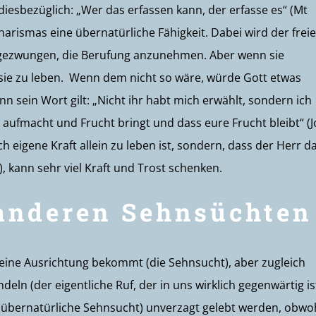
iesbezüglich: „Wer das erfassen kann, der erfasse es“ (Mt
harismas eine übernatürliche Fähigkeit. Dabei wird der freie
t gezwungen, die Berufung anzunehmen. Aber wenn sie
sie zu leben. Wenn dem nicht so wäre, würde Gott etwas
nn sein Wort gilt: „Nicht ihr habt mich erwählt, sondern ich
aufmacht und Frucht bringt und dass eure Frucht bleibt“ (
h eigene Kraft allein zu leben ist, sondern, dass der Herr d
8), kann sehr viel Kraft und Trost schenken.
anderen Sehnsüchten
z eine Ausrichtung bekommt (die Sehnsucht), aber zugleich
deln (der eigentliche Ruf, der in uns wirklich gegenwärtig is
 (übernatürliche Sehnsucht) unverzagt gelebt werden, obwo