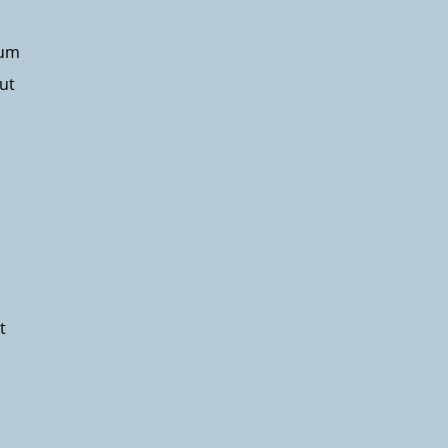
zum
ut
t