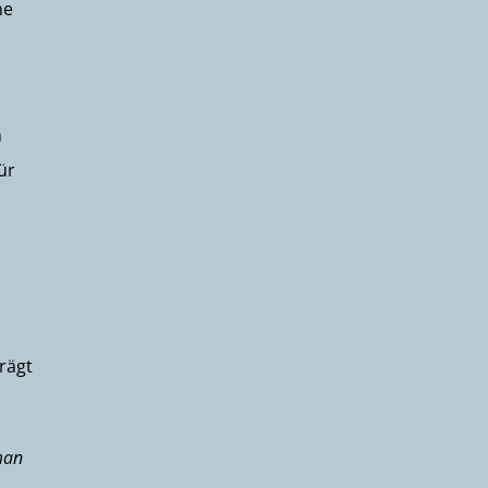
ne
n
ür
rägt
man