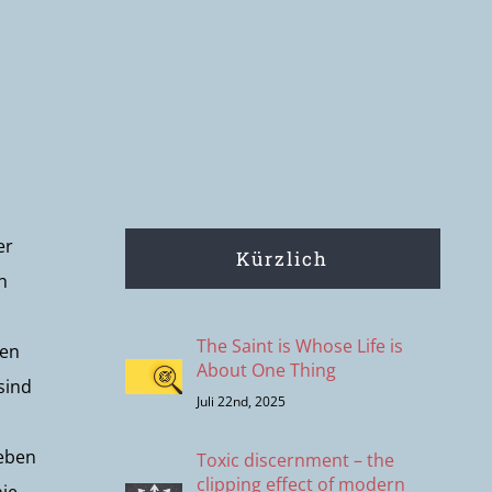
er
Kürzlich
h
The Saint is Whose Life is
sen
About One Thing
sind
Juli 22nd, 2025
geben
Toxic discernment – the
clipping effect of modern