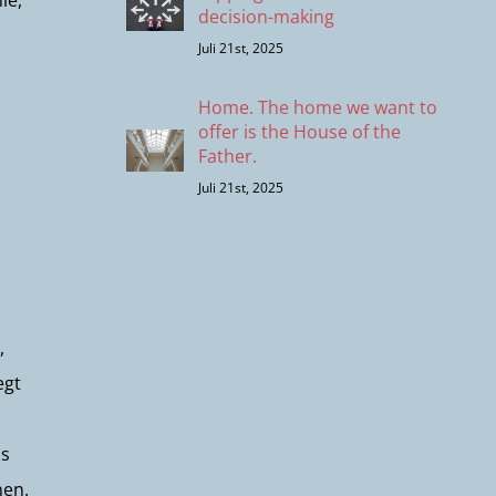
ie,
decision-making
Juli 21st, 2025
Home. The home we want to
offer is the House of the
Father.
Juli 21st, 2025
,
egt
as
nen.