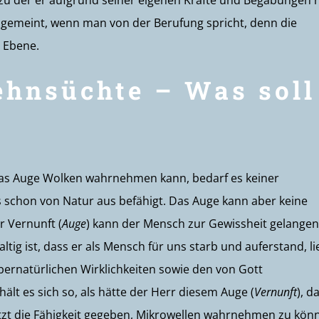
, zu der er aufgrund seiner eigenen Kräfte und Begabungen n
 gemeint, wenn man von der Berufung spricht, denn die
 Ebene.
ehnsüchte – Was soll
as Auge Wolken wahrnehmen kann, bedarf es keiner
 schon von Natur aus befähigt. Das Auge kann aber keine
r Vernunft (
Auge
) kann der Mensch zur Gewissheit gelangen
altig ist, dass er als Mensch für uns starb und auferstand, li
bernatürlichen Wirklichkeiten sowie den von Gott
t es sich so, als hätte der Herr diesem Auge (
Vernunft
), d
tzt die Fähigkeit gegeben, Mikrowellen wahrnehmen zu kön