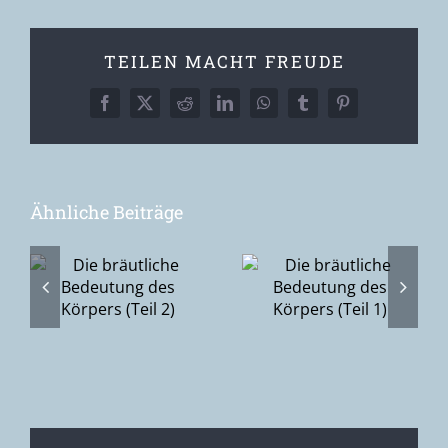
TEILEN MACHT FREUDE
Facebook
X
Reddit
LinkedIn
WhatsApp
Tumblr
Pinterest
Ähnliche Beiträge
Du, Ich & die
he
Die bräutliche
Scham (2):
Bedeutung
Vom
des Körpers
Zudecken hin
(Teil 1)
zum
Aufdecken