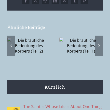
Facebook
X
Reddit
LinkedIn
WhatsApp
Tumblr
Pinterest
Ähnliche Beiträge
Du, Ich & die
he
Die bräutliche
Scham (2):
Bedeutung
Vom
des Körpers
Zudecken hin
(Teil 1)
zum
Aufdecken
Kürzlich
The Saint is Whose Life is About One Thing