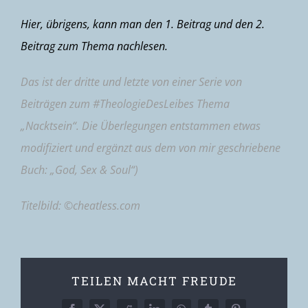
Hier, übrigens, kann man den
1. Beitrag
und den
2.
Beitrag
zum Thema nachlesen.
Das ist der dritte und letzte von einer Serie von
Beiträgen zum #TheologieDesLeibes Thema
„Nacktsein“. Die Überlegungen entstammen etwas
modifiziert und ergänzt aus dem von mir geschriebene
Buch: „
God, Sex & Soul
“)
Titelbild: ©cheatless.com
TEILEN MACHT FREUDE