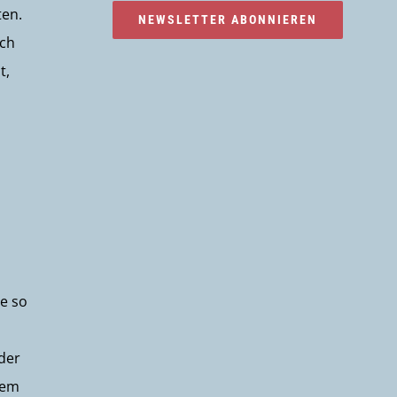
ten.
NEWSLETTER ABONNIEREN
uch
t,
ie so
 der
wem