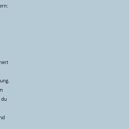
ern:
nert
nung.
em
n du
und