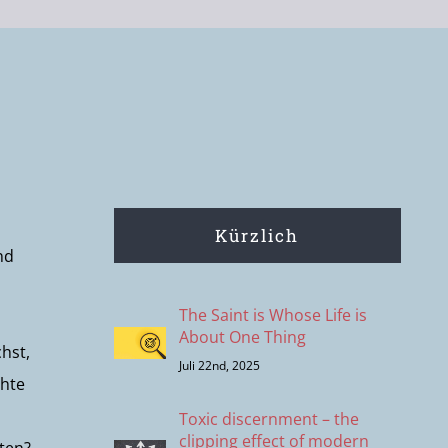
Kürzlich
nd
The Saint is Whose Life is
About One Thing
chst,
Juli 22nd, 2025
chte
Toxic discernment – the
clipping effect of modern