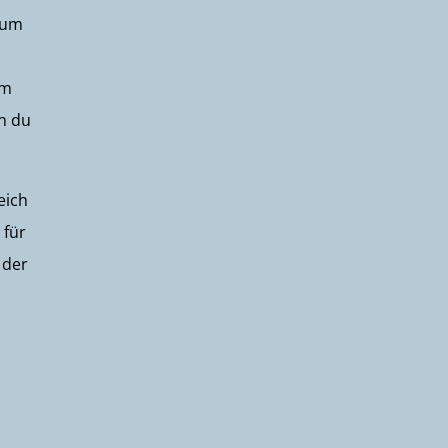
rum
hm
nn du
eich
 für
 der