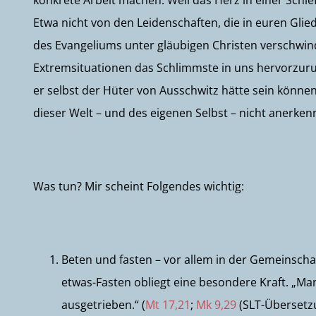
konkrete Arbeit machen. Weil das Herz in einer Schie
Etwa nicht von den Leidenschaften, die in euren Glied
des Evangeliums unter gläubigen Christen verschw
Extremsituationen das Schlimmste in uns hervorzuruf
er selbst der Hüter von Ausschwitz hätte sein können
dieser Welt – und des eigenen Selbst – nicht anerkenn
Was tun? Mir scheint Folgendes wichtig:
Beten und fasten – vor allem in der Gemeinsc
etwas-Fasten obliegt eine besondere Kraft. „
ausgetrieben.“ (
Mt 17,21
;
Mk 9,29
(SLT-Übersetzu