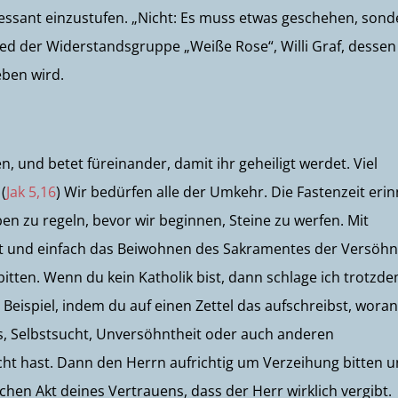
ressant einzustufen. „Nicht: Es muss etwas geschehen, sond
lied der Widerstandsgruppe „Weiße Rose“, Willi Graf, dessen
eben wird.
 und betet füreinander, damit ihr geheiligt werdet. Viel
(
Jak 5,16
) Wir bedürfen alle der Umkehr. Die Fastenzeit erin
en zu regeln, bevor wir beginnen, Steine zu werfen. Mit
cht und einfach das Beiwohnen des Sakramentes der Versöh
itten. Wenn du kein Katholik bist, dann schlage ich trotzd
Beispiel, indem du auf einen Zettel das aufschreibst, wora
us, Selbstsucht, Unversöhntheit oder auch anderen
t hast. Dann den Herrn aufrichtig um Verzeihung bitten 
chen Akt deines Vertrauens, dass der Herr wirklich vergibt.