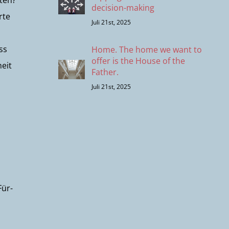
iten?
decision-making
rte
Juli 21st, 2025
ss
Home. The home we want to
offer is the House of the
heit
Father.
Juli 21st, 2025
Für-