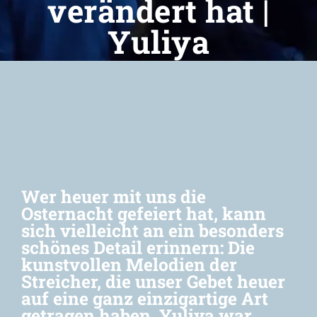
verändert hat |
Yuliya
Newsletter
Wer heuer mit uns die
Osternacht gefeiert hat, kann
sich vielleicht an ein besonders
schönes Detail erinnern: Die
kunstvollen Melodien der
Streicher, die unser Gebet heuer
auf eine ganz einzigartige Art
getragen haben. Yuliya war