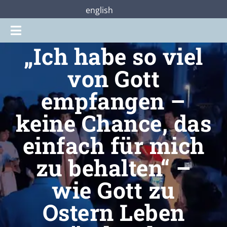
Zum
english
Inhalt
Toggle
springen
„Ich habe so viel
Navigation
Gottesdienste
von Gott
empfangen –
Praterstraße28
keine Chance, das
Mitmachen
einfach für mich
zu behalten“ –
Über uns
wie Gott zu
Shop
Ostern Leben
Jetzt unterstützen