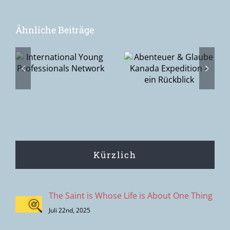
Ähnliche Beiträge
Abenteuer &
l
Glaube
Kanada
s
Expedition –
ein Rückblick
Kürzlich
The Saint is Whose Life is About One Thing
Juli 22nd, 2025