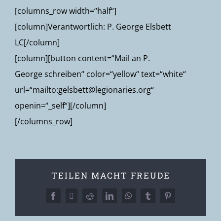
[columns_row width=“half“]
[column]Verantwortlich: P. George Elsbett
LC[/column]
[column][button content=“Mail an P.
George schreiben“ color=“yellow“ text=“white“
url=“mailto:gelsbett@legionaries.org“
openin=“_self“][/column]
[/columns_row]
TEILEN MACHT FREUDE
Facebook
X
Reddit
LinkedIn
WhatsApp
Tumblr
Pinterest