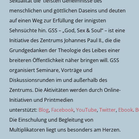
Sexualität die tiefsten Geheimnisse des
menschlichen und göttlichen Daseins und deuten
auf einen Weg zur Erfüllung der innigsten
Sehnsüchte hin. GSS – „God, Sex & Soul“ – ist eine
Initiative des Zentrums Johannes Paul II., die die
Grundgedanken der Theologie des Leibes einer
breiteren Öffentlichkeit näher bringen will. GSS
organisiert Seminare, Vorträge und
Diskussionsrunden im und außerhalb des
Zentrums. Die Aktivitäten werden durch Online-
Initiativen und Printmedien
unterstützt:
Blog
,
Facebook
,
YouTube
,
Twitter
,
Ebook
.
B
Die Einschulung und Begleitung von
Multiplikatoren liegt uns besonders am Herzen.