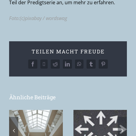
Teil der Predigtserie an, um mehr zu erfahren.
Foto:(c)pixabay / wordswag
TEILEN MACHT FREUDE
Facebook
X
Reddit
LinkedIn
WhatsApp
Tumblr
Pinterest
Ähnliche Beiträge
Toxische
Unterscheidung
The spirit
– die
comes. The
n
lähmende
wound