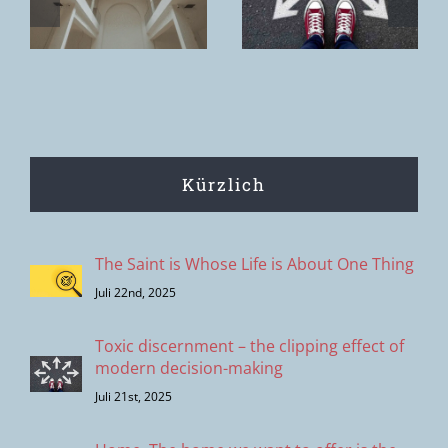
Wirkung
remains.
s
moderner
Entscheidungsprozesse
Kürzlich
The Saint is Whose Life is About One Thing
Juli 22nd, 2025
Toxic discernment – the clipping effect of
modern decision-making
Juli 21st, 2025