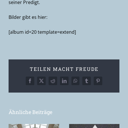
seiner Predigt.
Bilder gibt es hier:
[album id=20 template=extend]
TEILEN MACHT FREUDE
Facebook
X
Reddit
LinkedIn
WhatsApp
Tumblr
Pinterest
Ähnliche Beiträge
Toxische